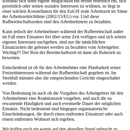
schränkt sich seine eigene Möglichkeit ein besser erheblich ein, sich
persönlich oder seinen sozialen Interessen zu widmen, so liegt in
einer solchen Konstellation für den EuGH reale Arbeitszeit im Sinne
der Arbeitszeitrichtlinie (2002/15/EG) vor. Und diese
Rufbereitschaftszeiten sind den Arbeitnehmern zu bezahlen.
Kann jedoch der Arbeitnehmer während der Rufbereitschaft außer
im Fall eines Einsatzes frei über seine Zeit verfügen und sich seinen
eigenen Interessen nachgehen, sind nur die tatsächlichen
Einsatzzeiten die geleistet werden zu bezahlen vom Arbeitgeber.
Wichtig!!! Der Rest der Bereitschaftszeit ist dann als Ruhezeit zu
bewerten.
Entscheidend ist ob für den Arbeitnehmer eine Planbarkeit seiner
Freizeitinteressen während der Rufbereitschaft gegeben ist. Im
Streitfall müssten also die entsprechenden Gerichte eingeschaltet
werden.
Von Bedeutung ist auch ob die Vorgaben des Arbeitgebers für den
Arbeitnehmer eine Reaktionszeit vorgeben, und auch die zu
erwartende Häufigkeit und auch eventuelle Dauer der möglichen
Einsätze. Nicht bedeutend sind hingegen organisatorische
Einschränkungen, die durch einen entfernten Einsatzort oder auch
einem entfernten Wohnort sich ergeben.
Wir hoffen euch ein wenig auf den aktuellen Stand gebracht zu